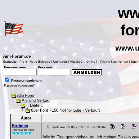
ww
fo
www.u
Ami-Forum.de
Startseite
|
Profil
|
Neue Beiträge
|
Umfragen
|
Mitglieder
|
Online?
|
Private Nachrichten
|
Such
Benutzername:
Passwort:
Passwort speichern
Passwort vergessen?
Alle Foren
An- und Verkauf
.: Biete :.
83er Ford F150 4x4 for Sale - Verkauft
Autor
Birdman
Erstellt am: 25.05.2023 : 00:29:10 Uhr
Ritter Uwe der Fiese
Wie im Titel geschrieben, will ich meinen PickUp ver