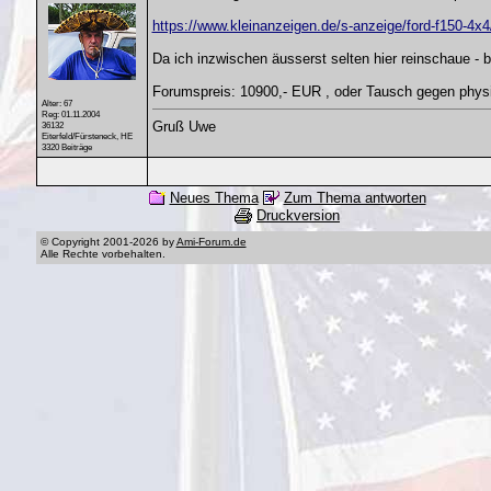
https://www.kleinanzeigen.de/s-anzeige/ford-f150-4
Da ich inzwischen äusserst selten hier reinschaue - b
Forumspreis: 10900,- EUR , oder Tausch gegen phys
Alter: 67
Reg: 01.11.2004
Gruß Uwe
36132
Eiterfeld/Fürsteneck, HE
3320 Beiträge
Neues Thema
Zum Thema antworten
Druckversion
© Copyright 2001-2026 by
Ami-Forum.de
Alle Rechte vorbehalten.