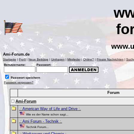
ww
fo
www.u
Ami-Forum.de
Startseite
|
Profil
|
Neue Beiträge
|
Umfragen
|
Mitglieder
|
Online?
|
Private Nachrichten
|
Such
Benutzername:
Passwort:
Passwort speichern
Passwort vergessen?
Forum
Ami-Forum
.: American Way of Life and Drive :.
Wie es der Name schon sagt...
.: Ami Forum - Technik :.
Technik Forum...
.: Werkzeuge und Chemie :.