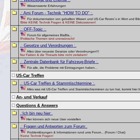
Wissenswerte Erfahrungen
.: Ami Forum - Technik "HOW TO DO" :.
Für dokumentation von geballten Wissen und US-Car Restro´s in Wort und Bild
!Bitte KEINE Technik Fragen & KEINE Diskussionen!
.: OFF-Topic :.
Forum für allgemeines BlaBla...
!Politische Themen sind unerwünscht!
.: Gesetze und Verordnungen :.
Alles über neueste Gesetze oder Verordnungen!!!
Nur Fakten & die Threads bitte nicht zerlabern!
.: Zentrale Datenbank für Fahrzeug-Briefe :.
Für alle, die Probleme mit Eintragungen haben...
US-Car Treffen
.: US-Car Treffen & Stammtischtermine :.
Alles was mit US-Car Treffen und Stammtischterminen zu tun hat, kommt hier 
An- und Verkauf
Questions & Answers
.:Ich bin neu hier:.
Hier können sich neue User vorstellen
.: Fragen und Antworten zum Forum:.
Problemlösungen & Informationen rund ums Forum... (Forum / Chat)
!Keine Technik Fragen!