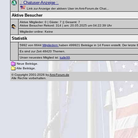
.: Chatuser-Anzeige :.
Link zur Anzeige der aktiven User im Ami-Forum.de Chat...
Aktive Besucher
Aktive Mitglieder: 0 | Gäste: 7 || Gesamt: 7
Aktive Besucher Rekord: 314 | am: 20.05.2025 um 04:22:39 Uhr
Mitglieder online: Keine
Statistik
5992 von 6644
Mitgliedern
haben 499921 Beiträge in 14 Foren erstellt. Der letzte
Es sind zur Zeit 48420 Themen.
Unser neuestes Mitglied ist:
kalle99
.
Neue Beiträge.
Alte Beiträge.
© Copyright 2001-2026 by
Ami-Forum.de
Alle Rechte vorbehalten.