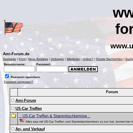
ww
fo
www.u
Ami-Forum.de
Startseite
|
Profil
|
Neue Beiträge
|
Umfragen
|
Mitglieder
|
Online?
|
Private Nachrichten
|
Such
Benutzername:
Passwort:
Passwort speichern
Passwort vergessen?
Forum
Ami-Forum
US-Car Treffen
.: US-Car Treffen & Stammtischtermine :.
Alles was mit US-Car Treffen und Stammtischterminen zu tun hat, kommt hier 
An- und Verkauf