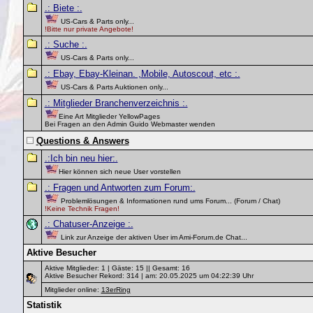
.: Biete :.
US-Cars & Parts only...
!Bitte nur private Angebote!
.: Suche :.
US-Cars & Parts only...
.: Ebay, Ebay-Kleinan. ,Mobile, Autoscout, etc :.
US-Cars & Parts Auktionen only...
.: Mitglieder Branchenverzeichnis :.
Eine Art Mitglieder YellowPages
Bei Fragen an den Admin Guido Webmaster wenden
Questions & Answers
.:Ich bin neu hier:.
Hier können sich neue User vorstellen
.: Fragen und Antworten zum Forum:.
Problemlösungen & Informationen rund ums Forum... (Forum / Chat)
!Keine Technik Fragen!
.: Chatuser-Anzeige :.
Link zur Anzeige der aktiven User im Ami-Forum.de Chat...
Aktive Besucher
Aktive Mitglieder: 1 | Gäste: 15 || Gesamt: 16
Aktive Besucher Rekord: 314 | am: 20.05.2025 um 04:22:39 Uhr
Mitglieder online:
13erRing
Statistik