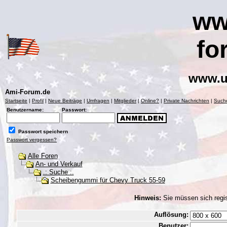
ww
fo
www.u
Ami-Forum.de
Startseite
|
Profil
|
Neue Beiträge
|
Umfragen
|
Mitglieder
|
Online?
|
Private Nachrichten
|
Such
Benutzername:
Passwort:
Passwort speichern
Passwort vergessen?
Alle Foren
An- und Verkauf
.: Suche :.
Scheibengummi für Chevy Truck 55-59
Hinweis:
Sie müssen sich regis
Auflösung:
Benutzer: